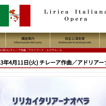
講座案内
自主公演支援
Informazioni del corso
Assitere per le recite private
月11日(火) チレーア作曲／アドリアーナ・ルクヴルール
23年4月11日(火) チレーア作曲／アドリア